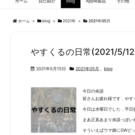
ホーム
自己紹介
blog
Apple製品
その他
ホーム
>
blog
>
2021年
>
2021年05月
やすくるの日常(2021/5/12
2021年5月15日
2021年05月
,
blog
今日の余談
皆さんお疲れ様です．やす
今日は水曜日でした．平日
まあ正直あまり余談っぽい
そういえばウマ娘にGWどっ .