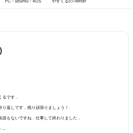
PC・ubuntu・ROS
やすくるのTwitter
)
くるです．
折り返しです．残り頑張りましょう！
余談もないですね．仕事して終わりました．
..