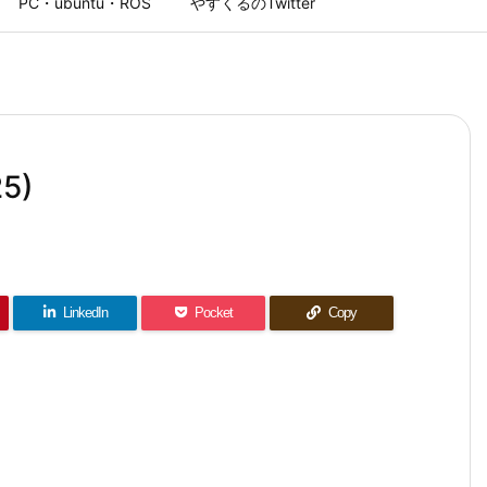
PC・ubuntu・ROS
やすくるのTwitter
5)
LinkedIn
Pocket
Copy