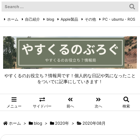
ホーム
自己紹介
blog
Apple製品
その他
PC・ubuntu・ROS
やすくるのTwitter
Twitter
やすくるのお役立ち？情報局です！個人的な日記や気になったこと
をついでに記事にしていきます！
メニュー
サイドバー
前へ
次へ
検索
ホーム
>
blog
>
2020年
>
2020年08月