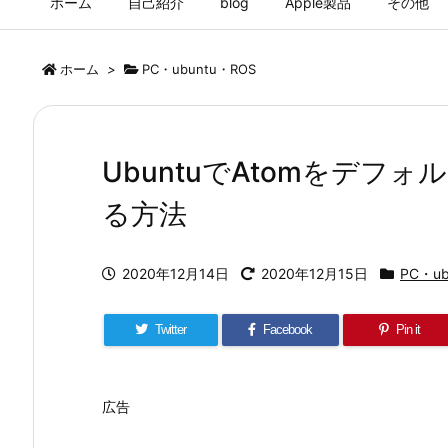
ホーム
自己紹介
blog
Apple製品
その他
ホーム
>
PC・ubuntu・ROS
UbuntuでAtomをデ
る方法
2020年12月14日
2020年12月15日
PC・ub
Twitter
Facebook
Pin it
広告