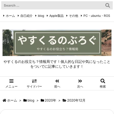
ホーム
自己紹介
blog
Apple製品
その他
PC・ubuntu・ROS
やすくるのTwitter
Twitter
やすくるのお役立ち？情報局です！個人的な日記や気になったこと
をついでに記事にしていきます！
メニュー
サイドバー
前へ
次へ
検索
ホーム
>
blog
>
2020年
>
2020年12月