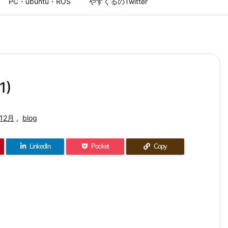
PC・ubuntu・ROS
やすくるのTwitter
1)
12月
,
blog
LinkedIn
Pocket
Copy