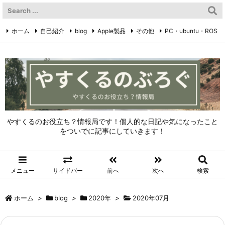
ホーム
自己紹介
blog
Apple製品
その他
PC・ubuntu・ROS
やすくるのTwitter
Twitter
やすくるのお役立ち？情報局です！個人的な日記や気になったこと
をついでに記事にしていきます！
メニュー
サイドバー
前へ
次へ
検索
ホーム
>
blog
>
2020年
>
2020年07月