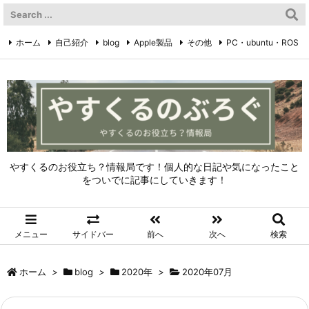
ホーム
自己紹介
blog
Apple製品
その他
PC・ubuntu・ROS
やすくるのTwitter
Twitter
やすくるのお役立ち？情報局です！個人的な日記や気になったこと
をついでに記事にしていきます！
メニュー
サイドバー
前へ
次へ
検索
ホーム
>
blog
>
2020年
>
2020年07月