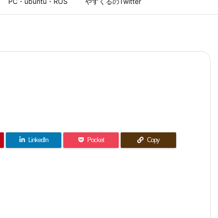
PC・ubuntu・ROS
やすくるのTwitter
LinkedIn
Pocket
Copy