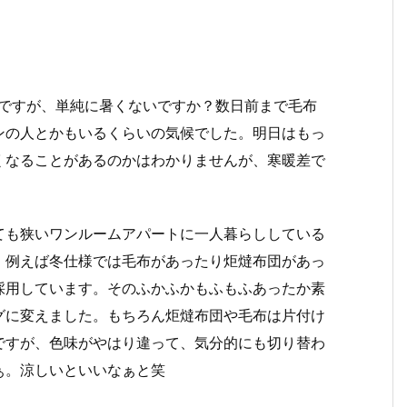
た
のですが、単純に暑くないですか？数日前まで毛布
ンの人とかもいるくらいの気候でした。明日はもっ
くなることがあるのかはわかりませんが、寒暖差で
！
ても狭いワンルームアパートに一人暮らししている
。例えば冬仕様では毛布があったり炬燵布団があっ
採用しています。そのふかふかもふもふあったか素
グに変えました。もちろん炬燵布団や毛布は片付け
ですが、色味がやはり違って、気分的にも切り替わ
ぁ。涼しいといいなぁと笑