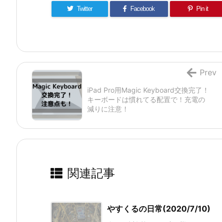
Twitter
Facebook
Pin it
Prev
iPad Pro用Magic Keyboard交換完了！
キーボードは慣れてる配置で！充電の
減りに注意！
関連記事
やすくるの日常(2020/7/10)